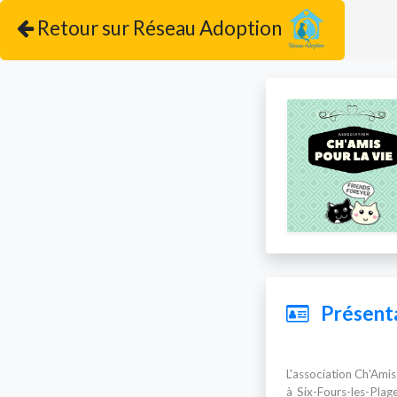
Retour sur Réseau Adoption
Présenta
L'association Ch'Amis
à Six-Fours-les-Plage