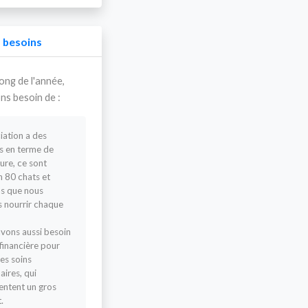
 besoins
ong de l'année,
ns besoin de :
ciation a des
s en terme de
ture, ce sont
n 80 chats et
s que nous
 nourrir chaque
vons aussi besoin
 financière pour
les soins
aires, qui
entent un gros
.