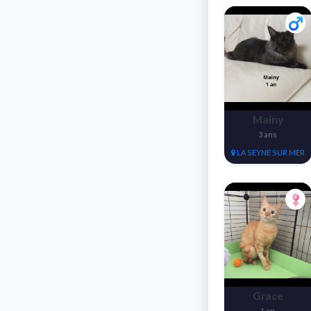
Mainy
3 ans
LA SEYNE SUR MER
Grace
1 an