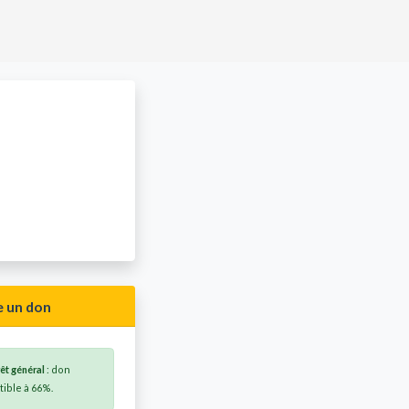
e un don
rêt général
: don
ible à 66%.