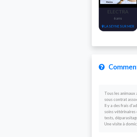
ELECTRA
6 ans
LA SEYNE SUR MER
Comment 
Tous les animaux a
sous contrat assoc
Il y a des frais 
soins vétérinaires e
tests, déparasitag
Une visite à domic