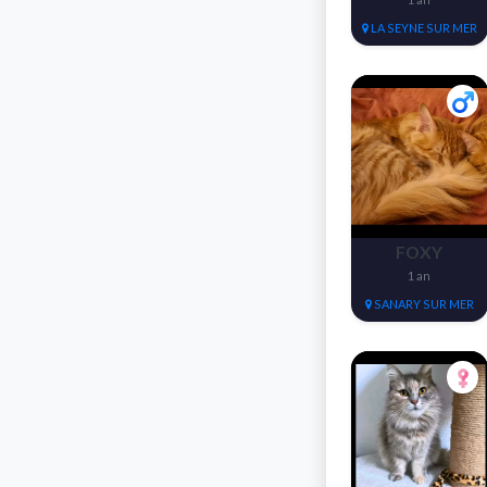
LA SEYNE SUR MER
FOXY
1 an
SANARY SUR MER