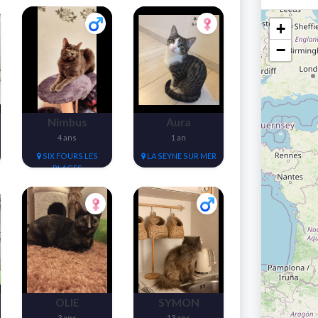
+
−
Nimbus
Aura
4 ans
1 an
SIX FOURS LES
LA SEYNE SUR MER
PLAGES
OLIE
SYMON
3 ans
13 ans