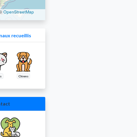
©
OpenStreetMap
aux recueillis
s
Chiens
tact