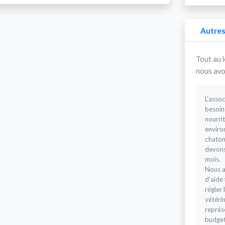
Autres
Tout au l
nous avo
L'asso
besoin
nourri
enviro
chaton
devons
mois.
Nous a
d'aide
régler 
vétérin
représ
budget