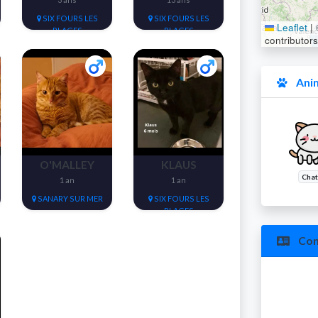
SIX FOURS LES
SIX FOURS LES
Leaflet
|
PLAGES
PLAGES
contributors
Anim
O'MALLEY
KLAUS
Chat
1 an
1 an
SANARY SUR MER
SIX FOURS LES
PLAGES
Con