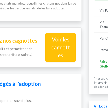
es chats malades, recueillir les chatons nés dans la rue
s par les particuliers afin de les faire adopter.
Via P
Via
Team
Voir les
Par C
 nos cagnottes
cagnott
its
et permettent de
Par v
es
 (nourriture, soins...).
Faire
(Hell
* Réseau A
gés à l'adoption
intervenir 
des dons d
 pour en savoir plus.
Local