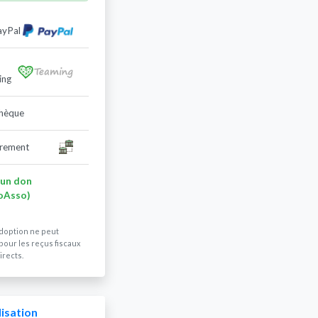
ayPal
ing
hèque
irement
 un don
oAsso)
doption ne peut
pour les reçus fiscaux
irects.
isation