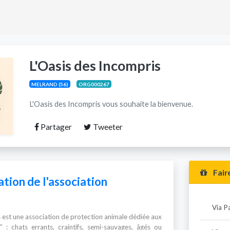
L'Oasis des Incompris
MELRAND (56)
ORG000267
L'Oasis des Incompris vous souhaite la bienvenue.
Partager
Tweeter
Fair
tion de l'association
Via P
 est une association de protection animale dédiée aux
s” : chats errants, craintifs, semi-sauvages, âgés ou