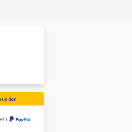
e un don
ayPal