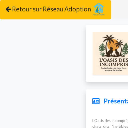
Retour sur Réseau Adoption
Présenta
L’Oasis des Incompris
chats dits “invisible