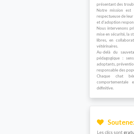
présentant des trou
Notre mission est d
respectueuse de leur 
et d’adoption respon
Nous intervenons pr
mise en sécurité, la st
libres, en collabora
vétérinaires.
Au-delà du sauvet
pédagogique : sensi
adoptants, préventio
responsable des popul
Chaque chat béné
comportementale 
définitive.
Soutenez
Les clics sont
gratu