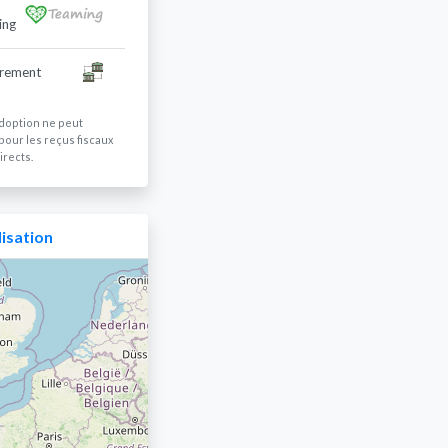
ing
irement
doption ne peut
pour les reçus fiscaux
irects.
isation