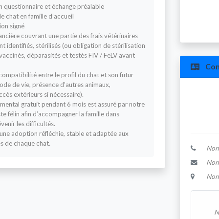
n questionnaire et échange préalable
e chat en famille d’accueil
ion signé
ancière couvrant une partie des frais vétérinaires
 identifiés, stérilisés (ou obligation de stérilisation
, vaccinés, déparasités et testés FIV / FeLV avant
Con
compatibilité entre le profil du chat et son futur
de de vie, présence d’autres animaux,
ccès extérieurs si nécessaire).
mental gratuit pendant 6 mois est assuré par notre
 félin afin d’accompagner la famille dans
enir les difficultés.
 une adoption réfléchie, stable et adaptée aux
es de chaque chat.
Non
Non
Non
N