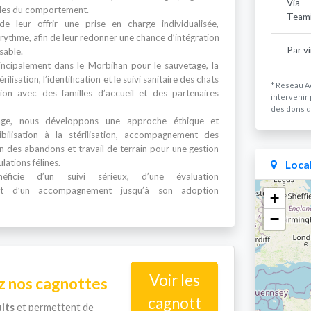
Via
bles du comportement.
Team
e leur offrir une prise en charge individualisée,
rythme, afin de leur redonner une chance d’intégration
Par v
sable.
incipalement dans le Morbihan pour le sauvetage, la
érilisation, l’identification et le suivi sanitaire des chats
* Réseau A
tion avec des familles d’accueil et des partenaires
intervenir 
des dons d
age, nous développons une approche éthique et
bilisation à la stérilisation, accompagnement des
n des abandons et travail de terrain pour une gestion
ations félines.
Local
ficie d’un suivi sérieux, d’une évaluation
et d’un accompagnement jusqu’à son adoption
+
−
Voir les
 nos cagnottes
cagnott
its
et permettent de