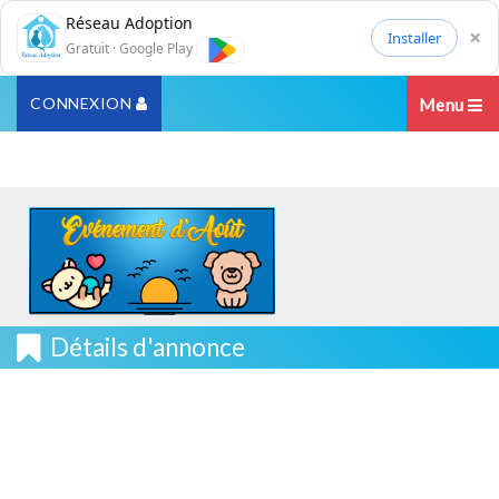
Réseau Adoption
×
Installer
Gratuit · Google Play
CONNEXION
Menu
Détails d'annonce