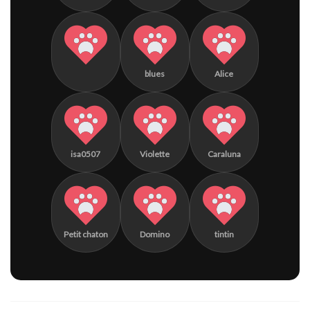
blues
Alice
isa0507
Violette
Caraluna
Petit chaton
Domino
tintin