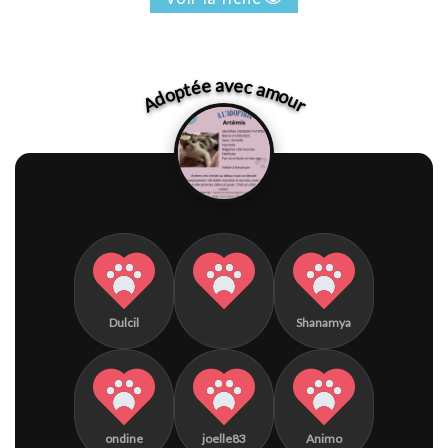
Adoptée avec amour
Dulcil
Shanamya
ondine
joelle83
Animo