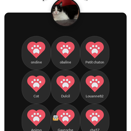
ondine
obaline
Petit chaton
Cot
Dulcil
Louanne82
Animo
Gavroche
cha57