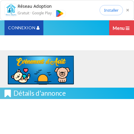
Réseau Adoption
×
Installer
Gratuit · Google Play
CONNEXION
Menu
Détails d'annonce