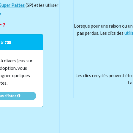
Super Pattes
(SP) et les utiliser
.
 ?
Lorsque pour une raison ou un
pas perdus. Les clics des
util
ux
à divers jeux sur
doption, vous
agner quelques
Les clics recyclés peuvent être
tes.
La 
us d'infos