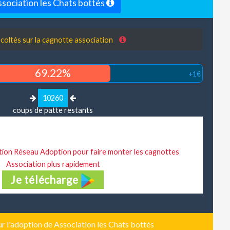
sociation les Chats bottés
coltés sur la cagnotte association
69.22%
+1€
10260
coups de patte restants
cation Réseau Adoption pour faire monter les cagnottes
Association plus rapidement
Je télécharge
ur l'adoption de Association les Chats bottés