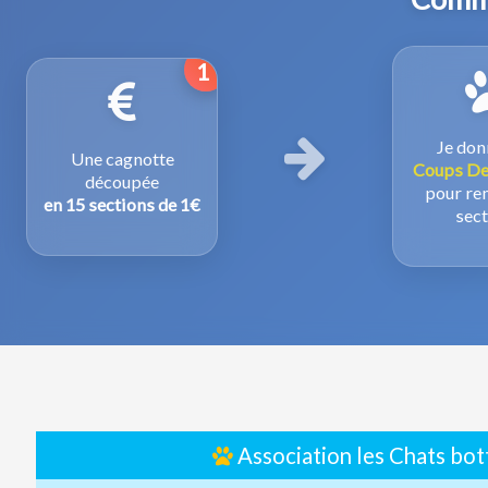
1
Je don
Une cagnotte
Coups De
découpée
pour rem
en 15 sections de 1€
sect
Association les Chats bo