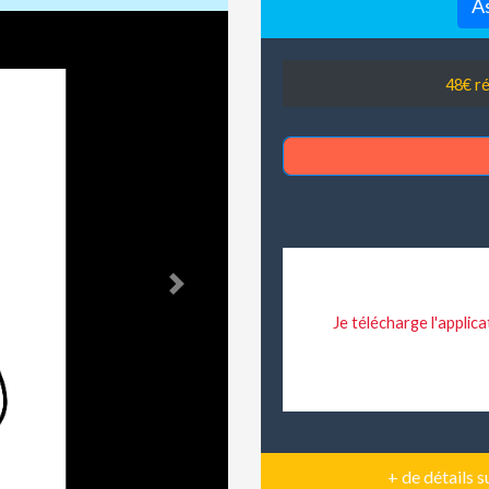
As
48€ ré
Next
Je télécharge l'appli
+ de détails s