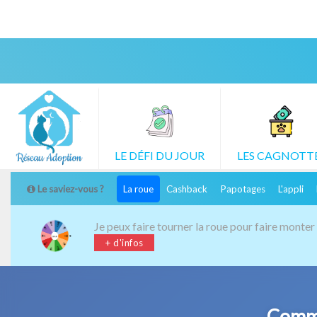
CLIQUEZ POUR LE
VOIR TOUTES L
DÉFI DU JOUR
CAGNOTTES
LE DÉFI DU JOUR
LES CAGNOTT
Le saviez-vous ?
La roue
Cashback
Papotages
L'appli
Je peux faire tourner la roue pour faire monter
+ d'infos
Comme