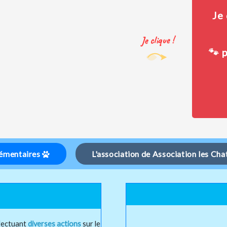
Je
Je clique !
🐾 
lémentaires
L'association de Association les Ch
fectuant
diverses actions
sur le