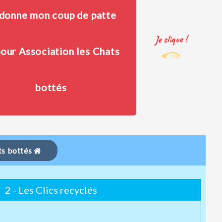
 donne mon coup de patte
Je clique !
pour Association les Chats
bottés
ats bottés
2 - Les Clics recyclés