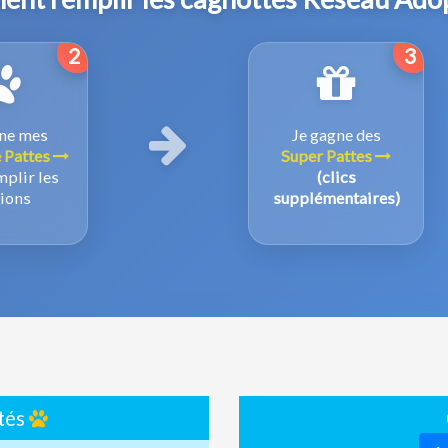
2
3
ne mes
Je gagne des
 Pattes
Super Pattes
plir les
(clics
ions
supplémentaires)
ttés