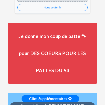
Nous soutenir
Je donne mon coup de patte 🐾
pour DES COEURS POUR LES
PATTES DU 93
Clics Supplémentaires