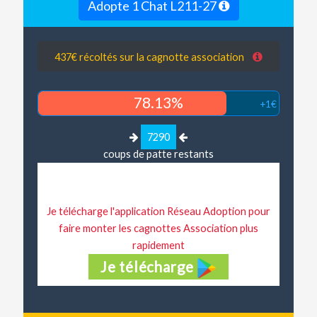
Adopte 1 Chat L211-27
437€ récoltés sur la cagnotte association
78.13%
+1€
7290
coups de patte restants
Je télécharge l'application Réseau Adoption pour
faire monter les cagnottes Association plus
rapidement
Je télécharge