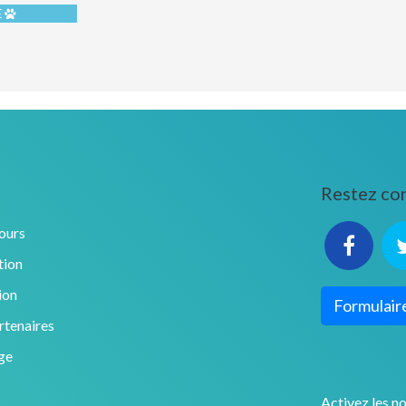
E
e
Restez co
ours
tion
ion
Formulair
tenaires
ge
Activez les no