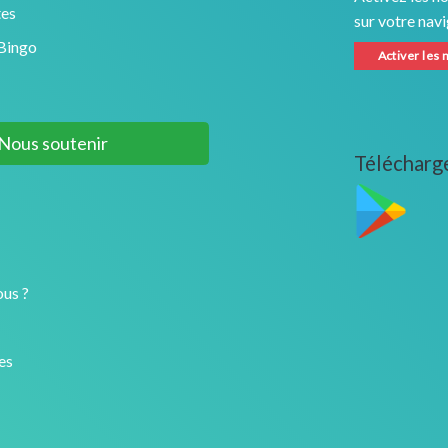
tes
sur votre navi
 Bingo
Activer les 
Nous soutenir
Télécharge
us ?
es