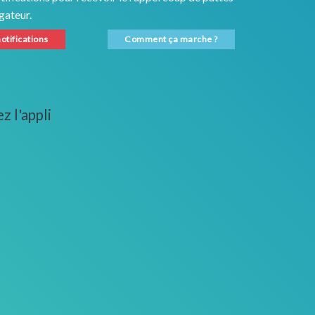
gateur.
notifications
Comment ça marche ?
z l'appli