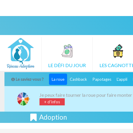
CLIQUEZ POUR LE
VOIR TOUTES L
DÉFI DU JOUR
CAGNOTTES
LE DÉFI DU JOUR
LES CAGNOTT
Le saviez-vous ?
La roue
Cashback
Papotages
L'appli
Je peux faire tourner la roue pour faire monter
+ d'infos
Adoption