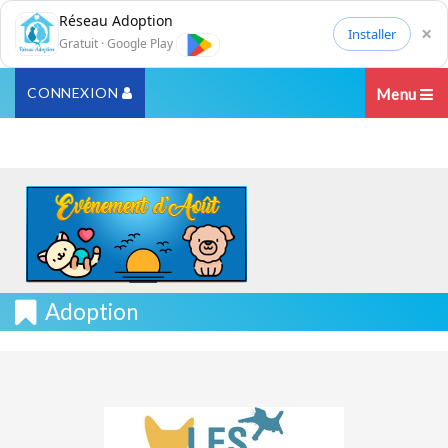
Réseau Adoption
×
Installer
Gratuit · Google Play
CONNEXION
Menu
Adoption