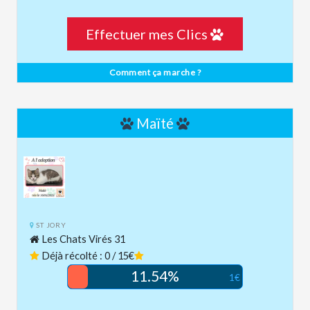
Effectuer mes Clics
Comment ça marche ?
Maïté
ST JORY
Les Chats Virés 31
Déjà récolté : 0 / 15€
11.54%
1€