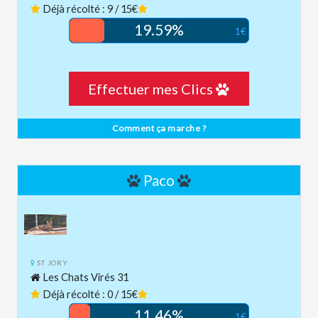
Déjà récolté : 9 / 15€
19.59%
1€
Effectuer mes Clics
Comment ça marche ?
Paco
ST JORY
Les Chats Virés 31
Déjà récolté : 0 / 15€
11.46%
1€