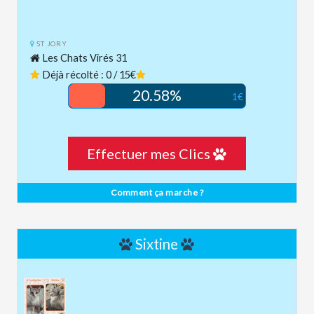
ST JORY
Les Chats Virés 31
Déjà récolté : 0 / 15€
20.58%
1€
Effectuer mes Clics
Comment ça marche ?
Sixtine