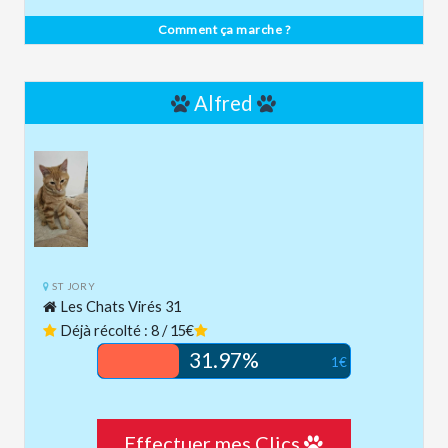
Comment ça marche ?
Alfred
ST JORY
Les Chats Virés 31
Déjà récolté : 8 / 15€
31.97%
1€
Effectuer mes Clics