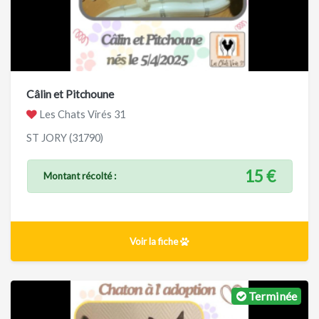
Câlin et Pitchoune
Les Chats Virés 31
ST JORY (31790)
15 €
Montant récolté :
Voir la fiche
Terminée