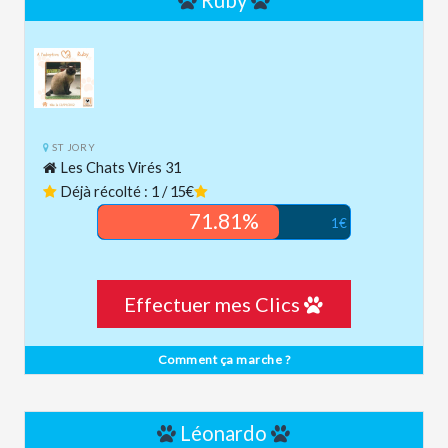
Ruby
ST JORY
Les Chats Virés 31
Déjà récolté : 1 / 15€
71.81%
1€
Effectuer mes Clics
Comment ça marche ?
Léonardo