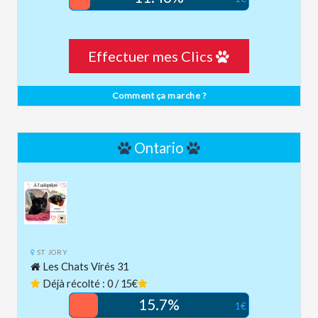
Effectuer mes Clics
Comment ça marche ?
Ontario
ST JORY
Les Chats Virés 31
Déjà récolté : 0 / 15€
15.7%
1€