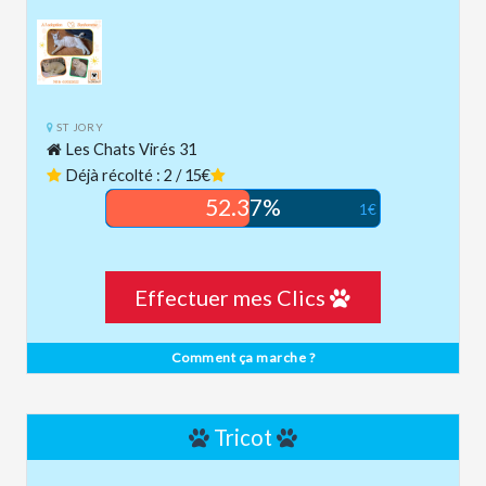
ST JORY
Les Chats Virés 31
Déjà récolté : 2 / 15€
52.37%
1€
Effectuer mes Clics
Comment ça marche ?
Tricot