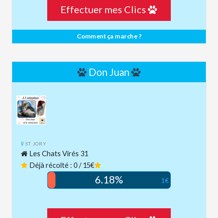
Effectuer mes Clics
Comment ça marche ?
Don Juan
ST JORY
Les Chats Virés 31
Déjà récolté : 0 / 15€
6.18%
1€