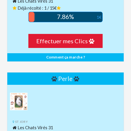
Les Chats Virés 31
Déjà récolté : 1 / 15€
7.86%
1€
Effectuer mes Clics
Comment ça marche ?
Perle
ST JORY
Les Chats Virés 31