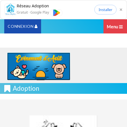
Réseau Adoption
×
Installer
Gratuit · Google Play
CONNEXION
Menu
Adoption