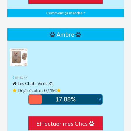
Comment ça marche ?
Ambre
ST JORY
Les Chats Virés 31
Déjà récolté : 0 / 15€
17.88%
1€
Effectuer mes Clics