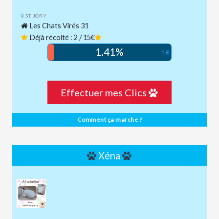
ST JORY
Les Chats Virés 31
Déjà récolté : 2 / 15€
1.41%
1€
Effectuer mes Clics
Comment ça marche ?
Xéna