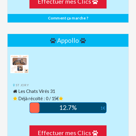
Effectuer mes Clics
Comment ça marche ?
Appollo
ST JORY
Les Chats Virés 31
Déjà récolté : 0 / 15€
12.7%
1€
Effectuer mes Clics