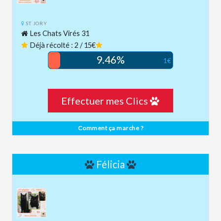
ST JORY
Les Chats Virés 31
Déjà récolté : 2 / 15€
9.46%
1€
Effectuer mes Clics
Comment ça marche ?
Félicia