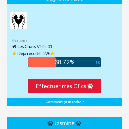
ST JORY
Les Chats Virés 31
Déjà récolté : 22€
38.72%
1€
Effectuer mes Clics
Comment ça marche ?
Jasmine