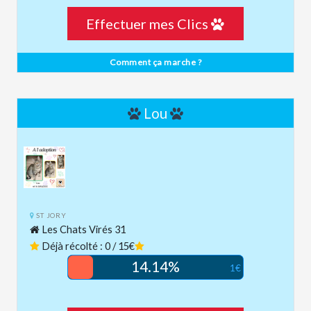
Effectuer mes Clics
Comment ça marche ?
Lou
ST JORY
Les Chats Virés 31
Déjà récolté : 0 / 15€
14.14%
1€