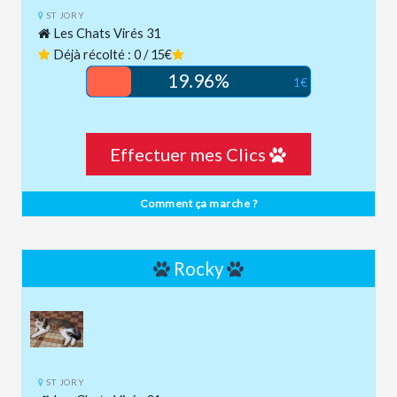
ST JORY
Les Chats Virés 31
Déjà récolté : 0 / 15€
19.96%
1€
Effectuer mes Clics
Comment ça marche ?
Rocky
ST JORY