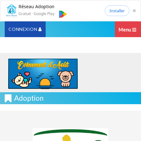
Réseau Adoption
×
Installer
Gratuit · Google Play
CONNEXION
Menu
Adoption