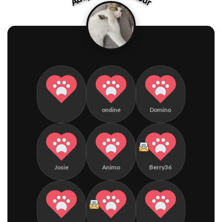
ondine
Domino
Josie
Animo
Berry36