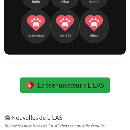
tintin
Alice
Vanille
crausman
joelle83
utina
Laisser un cœur à LILAS
📰 Nouvelles de LILAS
Suivez les aventures de LILAS dans sa nouvelle famille !