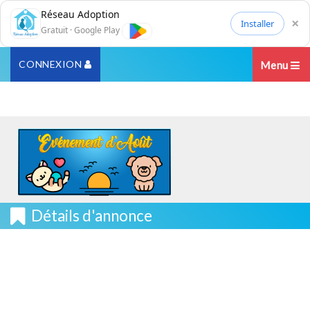
Réseau Adoption
×
Installer
Gratuit · Google Play
CONNEXION
Menu
Détails d'annonce